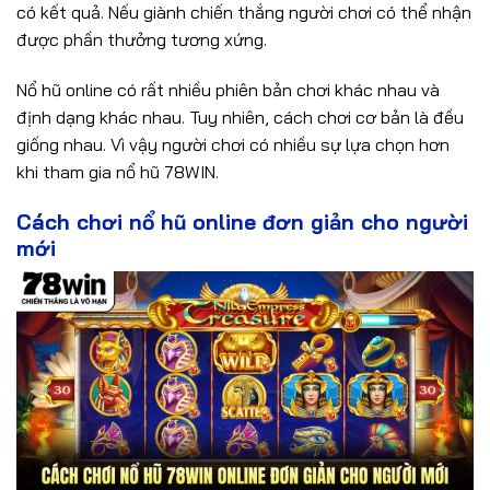
có kết quả. Nếu giành chiến thắng người chơi có thể nhận
được phần thưởng tương xứng.
Nổ hũ online có rất nhiều phiên bản chơi khác nhau và
định dạng khác nhau. Tuy nhiên, cách chơi cơ bản là đều
giống nhau. Vì vậy người chơi có nhiều sự lựa chọn hơn
khi tham gia nổ hũ 78WIN.
Cách chơi nổ hũ online đơn giản cho người
mới