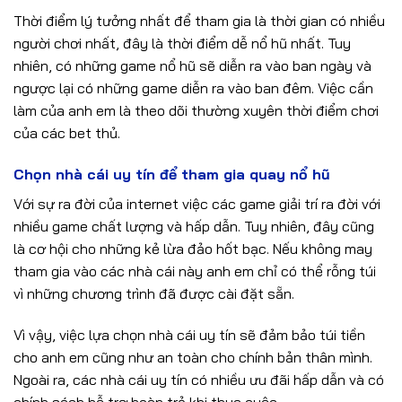
Thời điểm lý tưởng nhất để tham gia là thời gian có nhiều
người chơi nhất, đây là thời điểm dễ nổ hũ nhất. Tuy
nhiên, có những game nổ hũ sẽ diễn ra vào ban ngày và
ngược lại có những game diễn ra vào ban đêm. Việc cần
làm của anh em là theo dõi thường xuyên thời điểm chơi
của các bet thủ.
Chọn nhà cái uy tín để tham gia quay nổ hũ
Với sự ra đời của internet việc các game giải trí ra đời với
nhiều game chất lượng và hấp dẫn. Tuy nhiên, đây cũng
là cơ hội cho những kẻ lừa đảo hốt bạc. Nếu không may
tham gia vào các nhà cái này anh em chỉ có thể rỗng túi
vì những chương trình đã được cài đặt sẵn.
Vì vậy, việc lựa chọn nhà cái uy tín sẽ đảm bảo túi tiền
cho anh em cũng như an toàn cho chính bản thân mình.
Ngoài ra, các nhà cái uy tín có nhiều ưu đãi hấp dẫn và có
chính sách hỗ trợ hoàn trả khi thua cuộc.