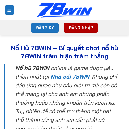
Chuyển
đến
nội
dung
ĐĂNG KÝ
ĐĂNG NHẬP
Nổ Hũ 78WIN – Bí quyết chơi nổ hũ
78WIN trăm trận trăm thắng
Nổ hũ 78WIN
online là game được yêu
thích nhất tại
Nhà cái 78WIN
. Không chỉ
đáp ứng được nhu cầu giải trí mà còn có
thể mang lại cho anh em những phần
thưởng hoặc những khoản tiền kếch xù.
Tuy nhiên để có thể trở thành một bet
thủ thành công anh em cần phải có
những chiến thuật chơi hợp lý.