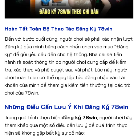
Hoàn Tất Toàn Bộ Thao Tác Đăng Ký 78win
Đến với bước cuối cùng, người chơi sẽ phải xác nhận lượt
đăng ký của mình bằng cách nhấn chọn vào mục “Đăng
ký” để gửi yêu cầu đến cho hệ thống. Nhà cái sẽ tiến
hành rà soát thông tin do người chơi cung cấp để kiểm
tra, xác thực và phê duyệt sau vài phút. Lúc này, người
chơi hoàn toàn có thể ngay lập tức đăng nhập vào tài
khoản của mình để tham gia kiếm tiền thưởng tại các trò
chơi của 78win.
Những Điều Cần Lưu Ý Khi Đăng Ký 78win
Trong quá trình thực hiện
đăng ký 78win
, người chơi hãy
tham khảo qua một số điều cần lưu ý để quá trình thực
hiện sẽ không gặp bất kỳ sự cố nào: