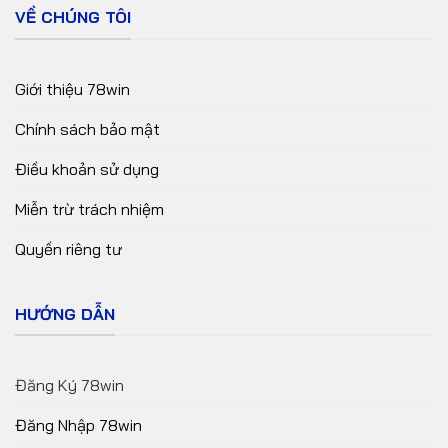
VỀ CHÚNG TÔI
Giới thiệu 78win
Chính sách bảo mật
Điều khoản sử dụng
Miễn trừ trách nhiệm
Quyền riêng tư
HƯỚNG DẪN
Đăng Ký 78win
Đăng Nhập 78win