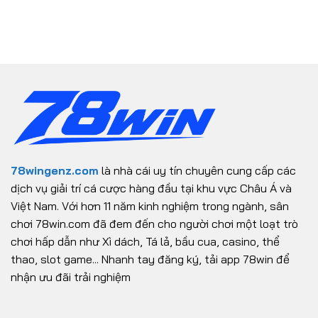
78wingenz.com
là nhà cái uy tín chuyên cung cấp các
dịch vụ giải trí cá cược hàng đầu tại khu vực Châu Á và
Việt Nam. Với hơn 11 năm kinh nghiệm trong ngành, sân
chơi 78win.com đã đem đến cho người chơi một loạt trò
chơi hấp dẫn như Xì dách, Tá lả, bầu cua, casino, thể
thao, slot game... Nhanh tay đăng ký, tải app 78win để
nhận ưu đãi trải nghiệm