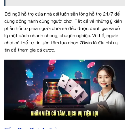
Đội ngũ hỗ trợ của nhà cái luôn sẵn lòng hỗ trợ 24/7 để
cùng đồng hành cùng người chơi. Tất cả về những ý kiến
phản hồi từ phía người chơi sẽ đều được đánh giá và xử
lý một cách nhanh chóng, chuyên nghiệp. Vì thế, người
chơi có thể tự tin yên tâm lựa chọn 78win là địa chỉ uy
tín để tham gia cá cược.